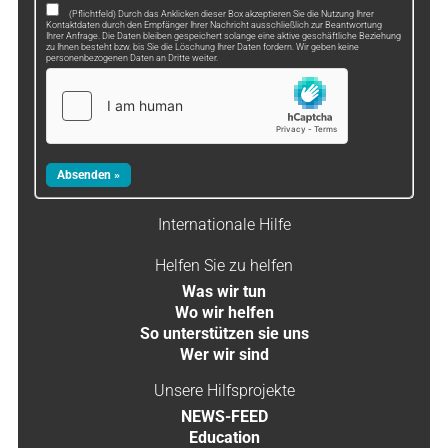
(Pflichtfeld) Durch das Anklicken dieser Box akzeptieren Sie die Nutzung Ihrer
Kontaktdaten durch den Empfänger Ihrer Nachricht ausschließlich zur Beantwortung
Ihrer Anfrage. Die Daten bleiben gespeichert solange eine aktive geschäftliche Beziehung
zu Ihnen besteht bzw. bis Sie die Löschung Ihrer Daten fordern. Wir geben keine
personenbezogenen Daten an Dritte weiter.
Internationale Hilfe
Helfen Sie zu helfen
Was wir tun
Wo wir helfen
So unterstützen sie uns
Wer wir sind
Unsere Hilfsprojekte
NEWS-FEED
Education