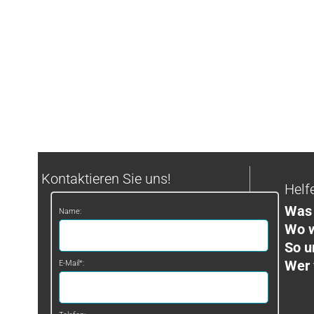
Kontaktieren Sie uns!
Helf
Was 
Name:
Wo w
So u
Wer 
E-Mail*: