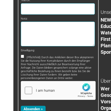
Telefon:
Unse
NEW
Notiz:
Educ
Wat
First
Plan
Einwilligung:
Spon
(Pflichtfeld) Durch das Anklicken dieser Box akzeptieren
Sie die Nutzung Ihrer Kontaktdaten durch den Empfänger
Ihrer Nachricht ausschließlich zur Beantwortung Ihrer
Anfrage. Die Daten bleiben gespeichert solange eine aktive
geschäftliche Beziehung zu Ihnen besteht bzw. bis Sie die
Löschung Ihrer Daten fordern. Wir geben keine
personenbezogenen Daten an Dritte weiter.
Über
Wer 
Gesc
Vors
Orga