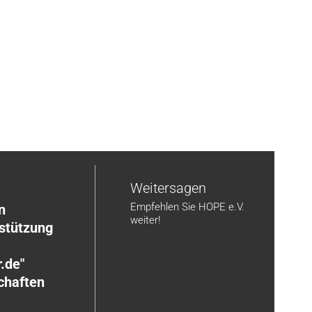
n
Weitersagen
Empfehlen Sie HOPE e.V.
n
weiter!
rstützung
.de"
chaften