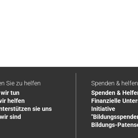
en Sie zu helfen
Spenden & helfe
wir tun
Spenden & Helfe
ir helfen
Finanzielle Unte
nterstützen sie uns
Initiative
wir sind
"Bildungsspender
Bildungs-Patens