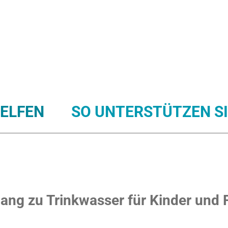
HELFEN
SO UNTERSTÜTZEN SI
EPAL
TANSANIA
KENIA
PAKISTAN
UGA
NIA)
INDIEN
MAROKKO
UKRAINE
PAPU
ang zu Trinkwasser für Kinder und 