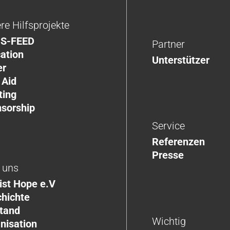
re Hilfsprojekte
S-FEED
Partner
ation
Unterstützer
er
 Aid
ting
sorship
Service
Referenzen
Presse
 uns
ist Hope e.V
hichte
tand
Wichtig
nisation