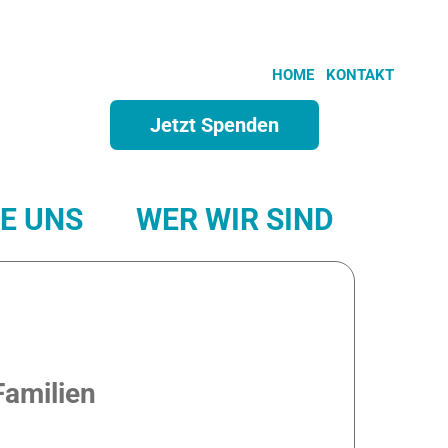
HOME
KONTAKT
Jetzt Spenden
E UNS
WER WIR SIND
NDA
JORDANIEN
A NEUGUINEA
Familien