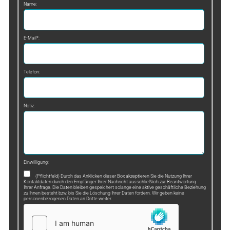
Name:
E-Mail*:
Telefon:
Notiz:
Einwilligung:
(Pflichtfeld) Durch das Anklicken dieser Box akzeptieren Sie die Nutzung Ihrer
Kontaktdaten durch den Empfänger Ihrer Nachricht ausschließlich zur Beantwortung
Ihrer Anfrage. Die Daten bleiben gespeichert solange eine aktive geschäftliche Beziehung
zu Ihnen besteht bzw. bis Sie die Löschung Ihrer Daten fordern. Wir geben keine
personenbezogenen Daten an Dritte weiter.