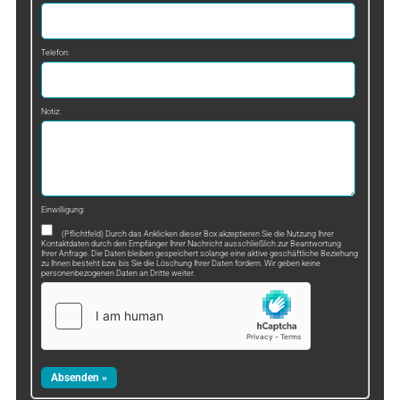
Telefon:
Notiz:
Einwilligung:
(Pflichtfeld) Durch das Anklicken dieser Box akzeptieren Sie die Nutzung Ihrer
Kontaktdaten durch den Empfänger Ihrer Nachricht ausschließlich zur Beantwortung
Ihrer Anfrage. Die Daten bleiben gespeichert solange eine aktive geschäftliche Beziehung
zu Ihnen besteht bzw. bis Sie die Löschung Ihrer Daten fordern. Wir geben keine
personenbezogenen Daten an Dritte weiter.