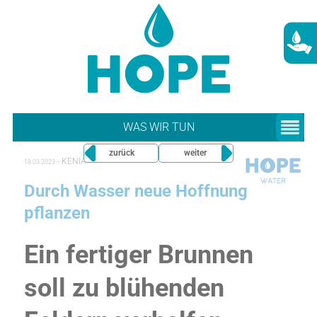
WAS WIR TUN
zurück
weiter
-
KENIA
18.03.2023
Durch Wasser neue Hoffnung
pflanzen
Ein fertiger Brunnen
soll zu blühenden