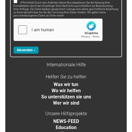
(Pflichtfeld) Durch das Anklicken dieser Box akzeptieren Sie die Nutzung Ihrer
Kontaktdaten durch den Empfänger Ihrer Nachricht ausschließlich zur Beantwortung
Ihrer Anfrage. Die Daten bleiben gespeichert solange eine aktive geschäftliche Beziehung
zu Ihnen besteht bzw. bis Sie die Löschung Ihrer Daten fordern. Wir geben keine
personenbezogenen Daten an Dritte weiter.
Internationale Hilfe
Helfen Sie zu helfen
Was wir tun
Wo wir helfen
So unterstützen sie uns
Wer wir sind
Unsere Hilfsprojekte
NEWS-FEED
Education