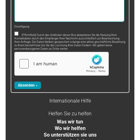
Einwilligung:
(Pflichtfeld) Durch das Anklicken dieser Box akzeptieren Sie die Nutzung Ihrer
Kontaktdaten durch den Empfänger Ihrer Nachricht ausschließlich zur Beantwortung
Ihrer Anfrage. Die Daten bleiben gespeichert solange eine aktive geschäftliche Beziehung
zu Ihnen besteht bzw. bis Sie die Löschung Ihrer Daten fordern. Wir geben keine
personenbezogenen Daten an Dritte weiter.
Internationale Hilfe
Helfen Sie zu helfen
Was wir tun
Wo wir helfen
So unterstützen sie uns