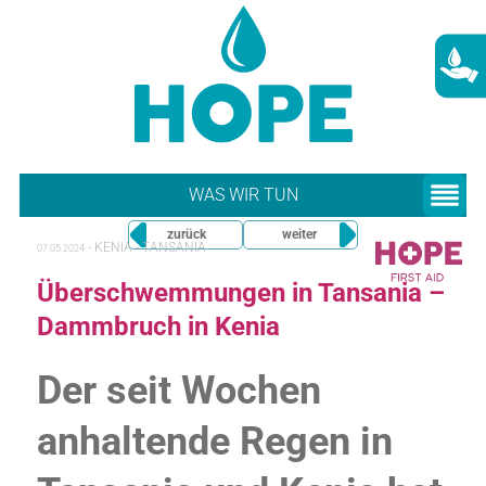
WAS WIR TUN
zurück
weiter
-
KENIA - TANSANIA
07.05.2024
Überschwemmungen in Tansania –
Dammbruch in Kenia
Der seit Wochen
anhaltende Regen in