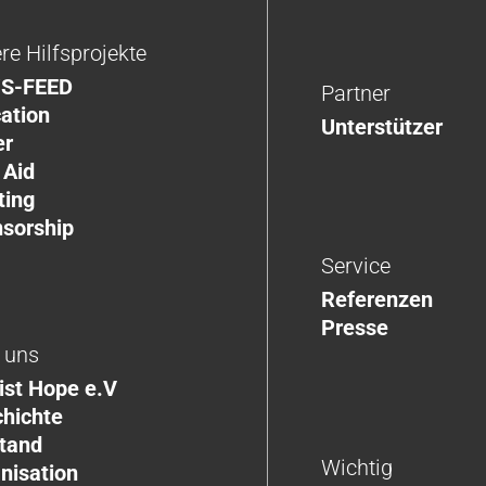
re Hilfsprojekte
S-FEED
Partner
ation
Unterstützer
er
 Aid
ting
sorship
Service
Referenzen
Presse
 uns
ist Hope e.V
hichte
tand
Wichtig
nisation