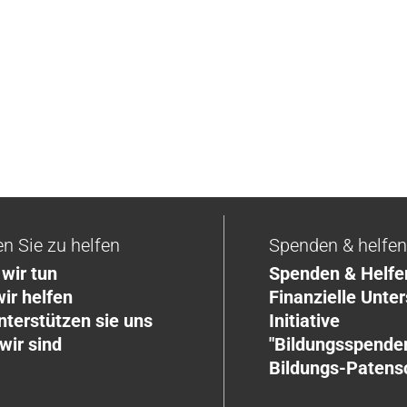
en Sie zu helfen
Spenden & helfe
wir tun
Spenden & Helfe
ir helfen
Finanzielle Unte
nterstützen sie uns
Initiative
wir sind
"Bildungsspender
Bildungs-Patens