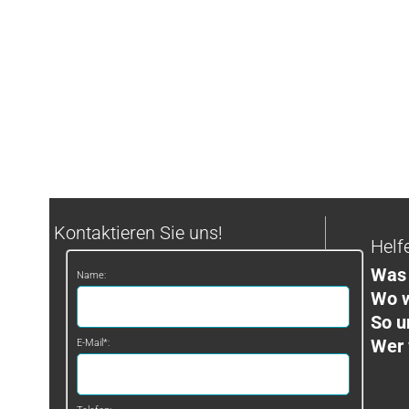
Kontaktieren Sie uns!
Helf
Was 
Name:
Wo w
So u
Wer 
E-Mail*: