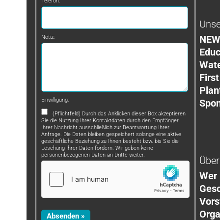
Telefon:
Unse
NEW
Notiz:
Educ
Wat
First
Plan
Einwilligung:
Spon
(Pflichtfeld) Durch das Anklicken dieser Box akzeptieren
Sie die Nutzung Ihrer Kontaktdaten durch den Empfänger
Ihrer Nachricht ausschließlich zur Beantwortung Ihrer
Anfrage. Die Daten bleiben gespeichert solange eine aktive
geschäftliche Beziehung zu Ihnen besteht bzw. bis Sie die
Löschung Ihrer Daten fordern. Wir geben keine
personenbezogenen Daten an Dritte weiter.
Über
Wer 
Gesc
Vors
Orga