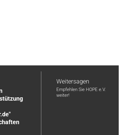
n
Weitersagen
Empfehlen Sie HOPE e.V.
n
weiter!
rstützung
.de"
chaften