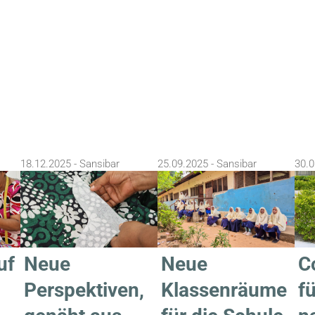
18.12.2025 - Sansibar
25.09.2025 - Sansibar
30.0
uf
Neue
Neue
C
Perspektiven,
Klassenräume
fü