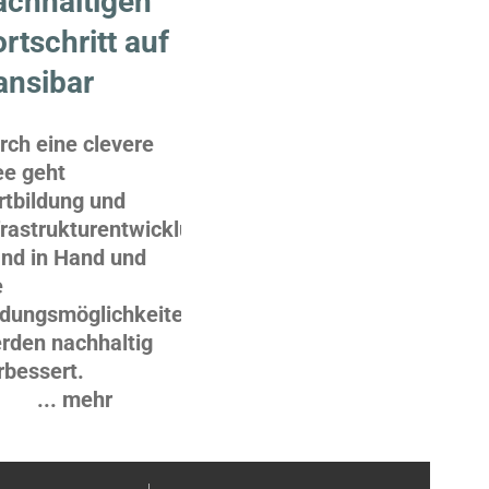
achhaltigen
rtschritt auf
ansibar
rch eine clevere
ee geht
rtbildung und
frastrukturentwicklung
nd in Hand und
e
ldungsmöglichkeiten
rden nachhaltig
rbessert.
... mehr