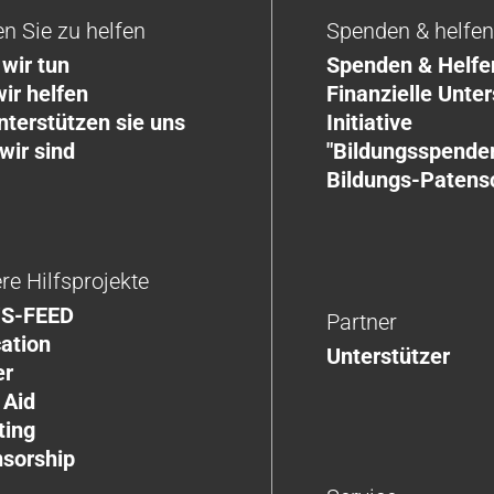
en Sie zu helfen
Spenden & helfe
wir tun
Spenden & Helfe
ir helfen
Finanzielle Unte
nterstützen sie uns
Initiative
wir sind
"Bildungsspender
Bildungs-Patens
re Hilfsprojekte
S-FEED
Partner
ation
Unterstützer
er
 Aid
ting
sorship