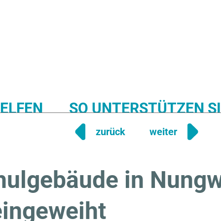
HELFEN
SO UNTERSTÜTZEN SI
zurück
weiter
EDUCATION
WATER
FIRST AID
PLANTING
ulgebäude in Nungwi
ingeweiht