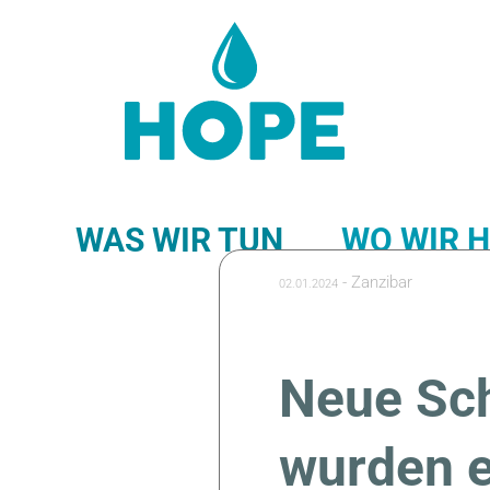
WAS WIR TUN
WO WIR 
-
Zanzibar
02.01.2024
NEWS-FEED
Neue Sch
wurden e