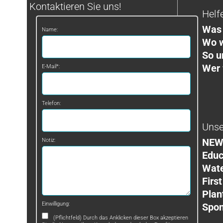
Kontaktieren Sie uns!
Helf
Was 
Name:
Wo w
So u
Wer 
E-Mail*:
Telefon:
Unse
NEW
Notiz:
Educ
Wat
First
Plan
Einwilligung:
Spon
(Pflichtfeld) Durch das Anklicken dieser Box akzeptieren