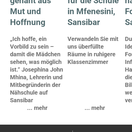
genäht aus
für die Schule
n
Mut und
in Mfenesini,
Fo
Hoffnung
Sansibar
S
„Ich hoffe, ein
Verwandeln Sie mit
Du
Vorbild zu sein –
uns überfüllte
Id
damit die Mädchen
Räume in ruhigere
Fo
sehen, was möglich
Klassenzimmer
In
ist.“ Josephina John
Ha
Mhina, Lehrerin und
di
Mitbegründerin der
Bi
Nähschule auf
we
Sansibar
ve
... mehr
... mehr