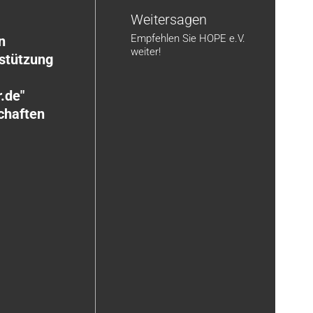
n
Weitersagen
Empfehlen Sie HOPE e.V.
n
weiter!
rstützung
.de"
chaften