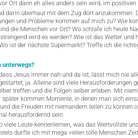
 vor Ort dann eh alles anders sein wird, im positive
and darin überhaut mit dem Zug dort anzukommen
ungen und Probleme kommen auf mich zu? Wie komm
 sind die Menschen vor Ort? Wo schlafe ich heute N
strengend wird es werden? Wie ist das Wetter und h
Wo ist der nächste Supermarkt? Treffe ich die rich
n unterwegs?
ass Jesus immer nah und da ist, lässt mich nie all
gestartet, ja. Alleine sind viele Herausforderungen g
lber treffen und die Folgen selber erleben. Mit nie
r später kommen Momente, in denen man sich einsam 
und die Freuden mit niemandem teilen zu können o
l herausfordernd sein.
so viele Leute kennenlernen, was das Wertvollste u
tels durfte ich mit mega vielen tolle Menschen Zeit