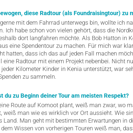
ewogen, diese Radtour (als Foundraisingtour) zu
erne mit dem Fahrrad unterwegs bin, wollte ich nac
n. Ich habe schon von vielen gehört, dass die Nordk
deshalb dort langfahren möchte. Als Bob Hatton in
raus eine Spendentour zu machen. Für mich war kla
ht hatten, dass ich das auf jeden Fall machen möch
l eine Radtour mit einem Projekt nebenbei. Nicht nu
eder Kilometer Kinder in Kenia unterstützt, war seh
m Spenden zu sammeln.
t du zu Beginn deiner Tour am meisten Respekt?
ne Route auf Komoot plant, weiß man zwar, wo ma
, weiß man wie es wirklich vor Ort aussieht. Wie si
s Land. Man geht mit bestimmten Erwartungen in die 
 dem Wissen von vorherigen Touren weiß man, dass 