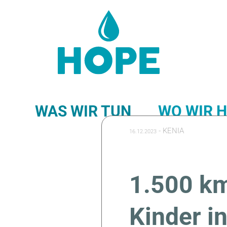
WAS WIR TUN
WO WIR 
-
KENIA
16.12.2023
NEWS-FEED
1.500 km
Kinder i