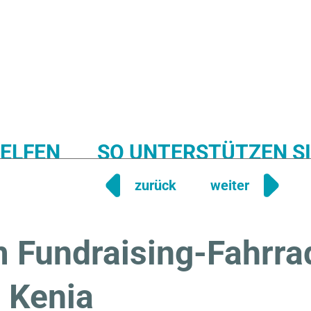
HELFEN
SO UNTERSTÜTZEN SI
zurück
weiter
EDUCATION
WATER
FIRST AID
PLANTING
 Fundraising-Fahrrad
n Kenia