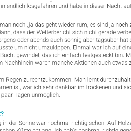
ann endlich losgefahren und habe in dieser Nacht au
man noch „ja das geht wieder rum, es sind ja noch
dann, dass der Wetterbericht sich nicht gerade verb
rgens oder abends auch sonnig aber tagsüber hat e
sste um nicht umzukippen. Einmal war ich auf eine
e Bucht gewindet, das ich einfach festgesteckt bin.
im Nachhinein waren manche Aktionen auch etwas z
dem Regen zurechtzukommen. Man lernt durchzuhal
n ist, war ich sehr dankbar im trockenen und sic
n paar Tagen unmöglich.
t?
g in der Sonne war nochmal richtig schön. Auf Hol
sischen Küste entlang. Ich hab’s nochmal richtig ge