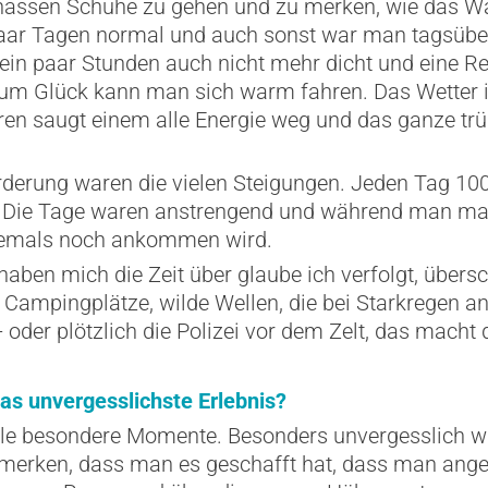
, nassen Schuhe zu gehen und zu merken, wie das 
paar Tagen normal und auch sonst war man tagsüber 
 ein paar Stunden auch nicht mehr dicht und eine 
. Zum Glück kann man sich warm fahren. Das Wetter
en saugt einem alle Energie weg und das ganze trü
rderung waren die vielen Steigungen. Jeden Tag 1
. Die Tage waren anstrengend und während man mal 
jemals noch ankommen wird.
haben mich die Zeit über glaube ich verfolgt, übe
Campingplätze, wilde Wellen, die bei Starkregen a
- oder plötzlich die Polizei vor dem Zelt, das macht 
s unvergesslichste Erlebnis?
le besondere Momente. Besonders unvergesslich war 
erken, dass man es geschafft hat, dass man ang