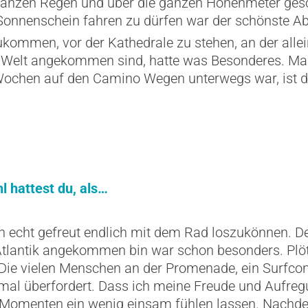
anzen Regen und über die ganzen Höhenmeter gescha
 Sonnenschein fahren zu dürfen war der schönste A
kommen, vor der Kathedrale zu stehen, an der allein
 Welt angekommen sind, hatte was Besonderes. Man 
 Wochen auf den Camino Wegen unterwegs war, ist 
 hattest du, als…
 echt gefreut endlich mit dem Rad loszukönnen. D
tlantik angekommen bin war schon besonders. Plötzli
os. Die vielen Menschen an der Promenade, ein Surfco
mal überfordert. Dass ich meine Freude und Aufre
 Momenten ein wenig einsam fühlen lassen. Nachde