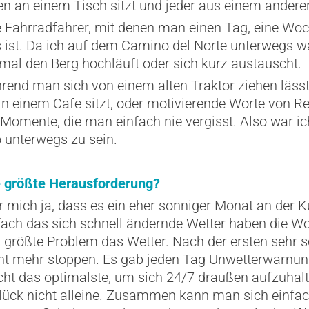
n an einem Tisch sitzt und jeder aus einem ander
e Fahrradfahrer, mit denen man einen Tag, eine Woc
t. Da ich auf dem Camino del Norte unterwegs war 
al den Berg hochläuft oder sich kurz austauscht.
end man sich von einem alten Traktor ziehen lässt
in einem Cafe sitzt, oder motivierende Worte von R
e Momente, die man einfach nie vergisst. Also war ic
 unterwegs zu sein.
 größte Herausforderung?
r mich ja, dass es ein eher sonniger Monat an der K
fach das sich schnell ändernde Wetter haben die 
 größte Problem das Wetter. Nach der ersten sehr
cht mehr stoppen. Es gab jeden Tag Unwetterwarnu
t das optimalste, um sich 24/7 draußen aufzuhalte
lück nicht alleine. Zusammen kann man sich einfac