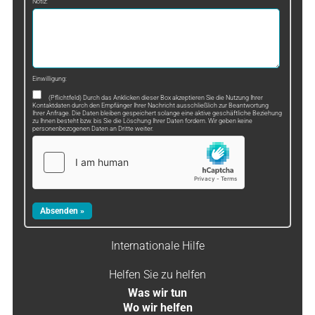
Notiz:
Einwilligung:
(Pflichtfeld) Durch das Anklicken dieser Box akzeptieren Sie die Nutzung Ihrer
Kontaktdaten durch den Empfänger Ihrer Nachricht ausschließlich zur Beantwortung
Ihrer Anfrage. Die Daten bleiben gespeichert solange eine aktive geschäftliche Beziehung
zu Ihnen besteht bzw. bis Sie die Löschung Ihrer Daten fordern. Wir geben keine
personenbezogenen Daten an Dritte weiter.
Internationale Hilfe
Helfen Sie zu helfen
Was wir tun
Wo wir helfen