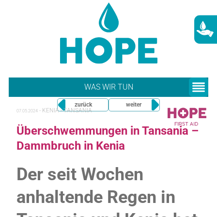
WAS WIR TUN
zurück
weiter
-
KENIA - TANSANIA
07.05.2024
Überschwemmungen in Tansania –
Dammbruch in Kenia
Der seit Wochen
anhaltende Regen in