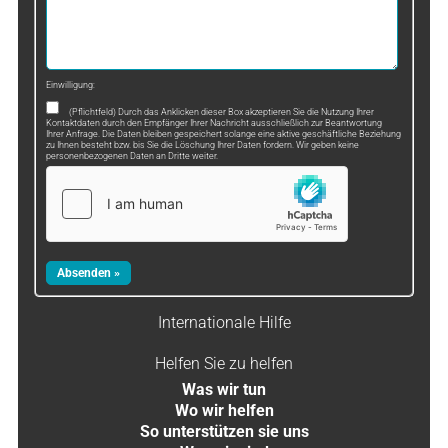
Einwilligung:
(Pflichtfeld) Durch das Anklicken dieser Box akzeptieren Sie die Nutzung Ihrer
Kontaktdaten durch den Empfänger Ihrer Nachricht ausschließlich zur Beantwortung
Ihrer Anfrage. Die Daten bleiben gespeichert solange eine aktive geschäftliche Beziehung
zu Ihnen besteht bzw. bis Sie die Löschung Ihrer Daten fordern. Wir geben keine
personenbezogenen Daten an Dritte weiter.
Internationale Hilfe
Helfen Sie zu helfen
Was wir tun
Wo wir helfen
So unterstützen sie uns