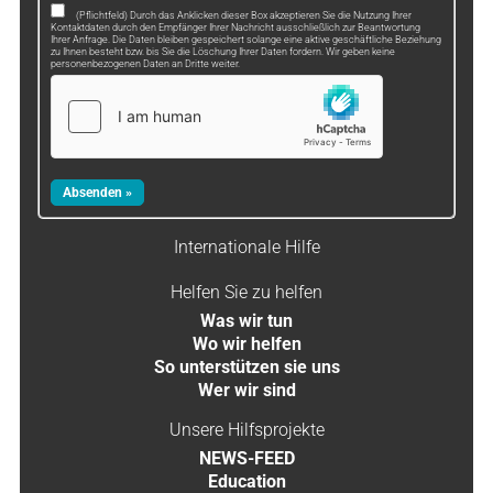
(Pflichtfeld) Durch das Anklicken dieser Box akzeptieren Sie die Nutzung Ihrer
Kontaktdaten durch den Empfänger Ihrer Nachricht ausschließlich zur Beantwortung
Ihrer Anfrage. Die Daten bleiben gespeichert solange eine aktive geschäftliche Beziehung
zu Ihnen besteht bzw. bis Sie die Löschung Ihrer Daten fordern. Wir geben keine
personenbezogenen Daten an Dritte weiter.
Internationale Hilfe
Helfen Sie zu helfen
Was wir tun
Wo wir helfen
So unterstützen sie uns
Wer wir sind
Unsere Hilfsprojekte
NEWS-FEED
Education