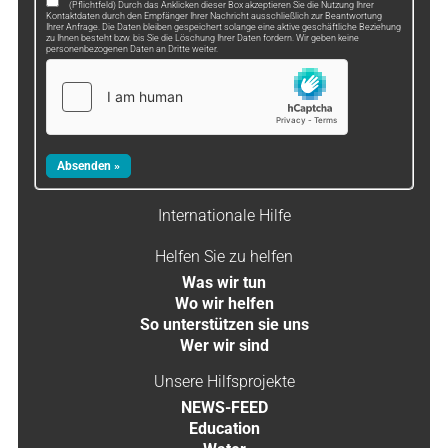
(Pflichtfeld) Durch das Anklicken dieser Box akzeptieren Sie die Nutzung Ihrer
Kontaktdaten durch den Empfänger Ihrer Nachricht ausschließlich zur Beantwortung
Ihrer Anfrage. Die Daten bleiben gespeichert solange eine aktive geschäftliche Beziehung
zu Ihnen besteht bzw. bis Sie die Löschung Ihrer Daten fordern. Wir geben keine
personenbezogenen Daten an Dritte weiter.
Internationale Hilfe
Helfen Sie zu helfen
Was wir tun
Wo wir helfen
So unterstützen sie uns
Wer wir sind
Unsere Hilfsprojekte
NEWS-FEED
Education