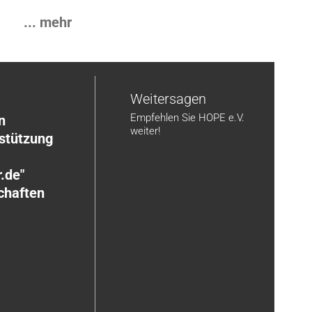
... mehr
n
Weitersagen
Empfehlen Sie HOPE e.V.
n
weiter!
rstützung
.de"
chaften