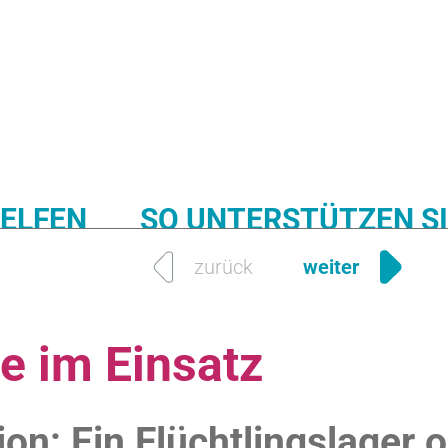
HELFEN
SO UNTERSTÜTZEN SI
zurück
weiter
EDUCATION
WATER
FIRST AID
PLANTING
e im Einsatz
ion: Ein Flüchtlingslager 