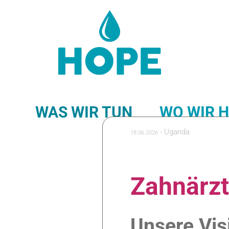
WAS WIR TUN
WO WIR 
-
Uganda
18.06.2026
NEWS-FEED
Zahnärzt
Unsere Vis