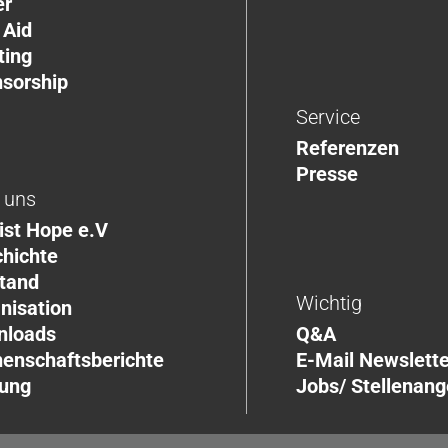
er
 Aid
ting
sorship
Service
Referenzen
Presse
 uns
ist Hope e.V
hichte
tand
Wichtig
nisation
Q&A
nloads
E-Mail Newslette
enschaftsberichte
Jobs/ Stellenan
ung