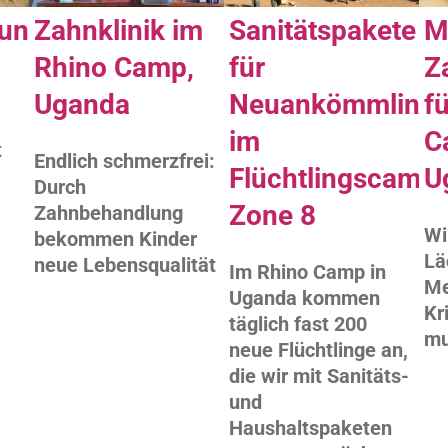
lung
Zahnklinik im
Sanitätspakete
M
Rhino Camp,
für
Z
Uganda
Neuankömmling
f
im
C
t
Endlich schmerzfrei:
Flüchtlingscamp
U
Durch
Zone 8
Zahnbehandlung
Wi
bekommen Kinder
Lä
neue Lebensqualität
Im Rhino Camp in
Me
Uganda kommen
Kr
täglich fast 200
mu
neue Flüchtlinge an,
die wir mit Sanitäts-
und
Haushaltspaketen