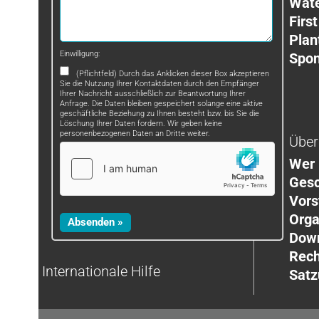
Wat
First
Plan
Einwilligung:
Spon
(Pflichtfeld) Durch das Anklicken dieser Box akzeptieren
Sie die Nutzung Ihrer Kontaktdaten durch den Empfänger
Ihrer Nachricht ausschließlich zur Beantwortung Ihrer
Anfrage. Die Daten bleiben gespeichert solange eine aktive
geschäftliche Beziehung zu Ihnen besteht bzw. bis Sie die
Löschung Ihrer Daten fordern. Wir geben keine
personenbezogenen Daten an Dritte weiter.
Über
Wer 
Gesc
Vors
Orga
Dow
Rech
Internationale Hilfe
Satz