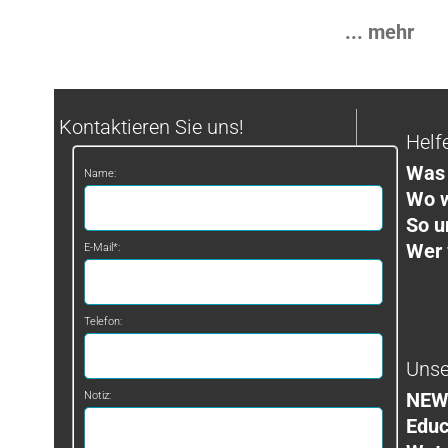
... mehr
Kontaktieren Sie uns!
Helf
Was 
Name:
Wo w
So u
Wer 
E-Mail*:
Telefon:
Unse
NEW
Notiz:
Educ