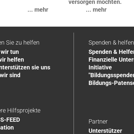
versorgen möchten.
... mehr
... mehr
en Sie zu helfen
Spenden & helfe
wir tun
Spenden & Helfe
ir helfen
Finanzielle Unte
nterstützen sie uns
Initiative
wir sind
"Bildungsspender
Bildungs-Patens
re Hilfsprojekte
S-FEED
Partner
ation
Unterstützer