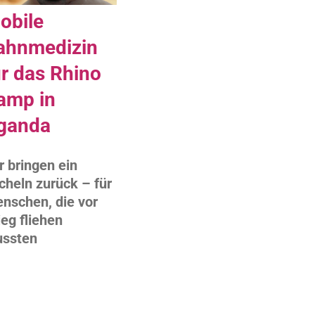
obile
ahnmedizin
e
ür das Rhino
amp in
ganda
r bringen ein
cheln zurück – für
nschen, die vor
ieg fliehen
ssten