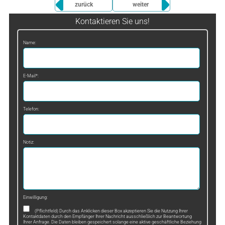
zurück
weiter
Kontaktieren Sie uns!
Name:
E-Mail*:
Telefon:
Notiz:
Einwilligung:
(Pflichtfeld) Durch das Anklicken dieser Box akzeptieren Sie die Nutzung Ihrer
Kontaktdaten durch den Empfänger Ihrer Nachricht ausschließlich zur Beantwortung
Ihrer Anfrage. Die Daten bleiben gespeichert solange eine aktive geschäftliche Beziehung