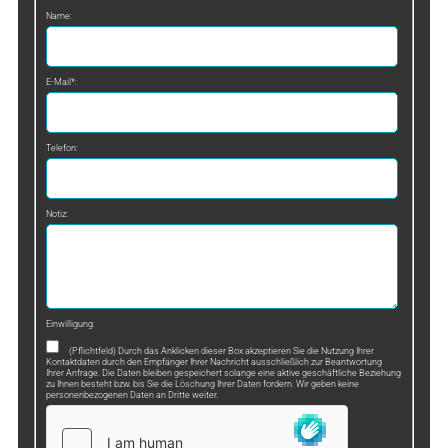
Name:
E-Mail*:
Telefon:
Notiz:
Einwilligung:
(Pflichtfeld) Durch das Anklicken dieser Box akzeptieren Sie die Nutzung Ihrer
Kontaktdaten durch den Empfänger Ihrer Nachricht ausschließlich zur Beantwortung
Ihrer Anfrage. Die Daten bleiben gespeichert solange eine aktive geschäftliche Beziehung
zu Ihnen besteht bzw. bis Sie die Löschung Ihrer Daten fordern. Wir geben keine
personenbezogenen Daten an Dritte weiter.