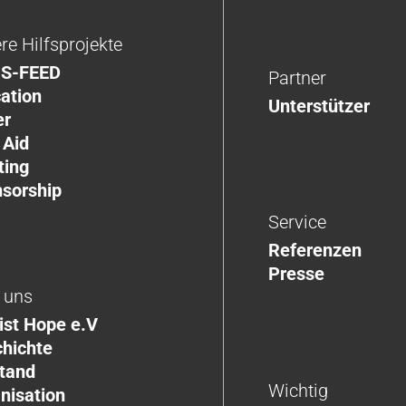
re Hilfsprojekte
S-FEED
Partner
ation
Unterstützer
er
 Aid
ting
sorship
Service
Referenzen
Presse
 uns
ist Hope e.V
hichte
tand
Wichtig
nisation