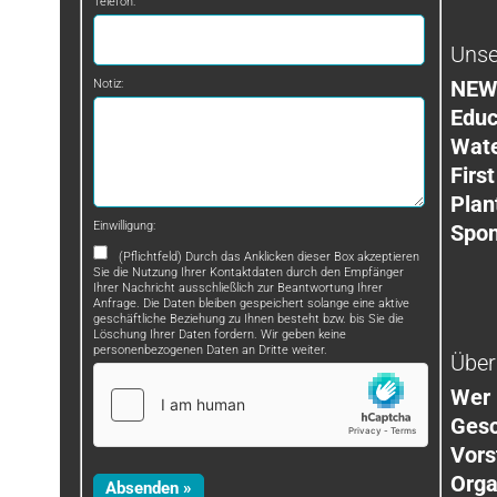
Telefon:
Unse
NEW
Notiz:
Educ
Wat
First
Plan
Einwilligung:
Spon
(Pflichtfeld) Durch das Anklicken dieser Box akzeptieren
Sie die Nutzung Ihrer Kontaktdaten durch den Empfänger
Ihrer Nachricht ausschließlich zur Beantwortung Ihrer
Anfrage. Die Daten bleiben gespeichert solange eine aktive
geschäftliche Beziehung zu Ihnen besteht bzw. bis Sie die
Löschung Ihrer Daten fordern. Wir geben keine
personenbezogenen Daten an Dritte weiter.
Über
Wer 
Gesc
Vors
Orga