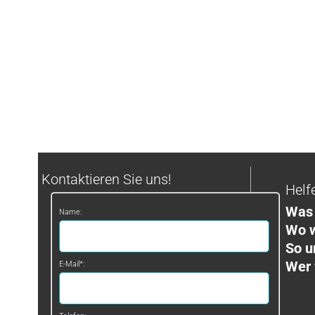
Kontaktieren Sie uns!
Helf
Was 
Name:
Wo w
So u
Wer 
E-Mail*: