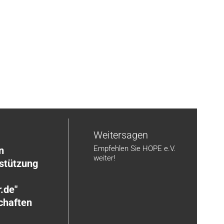
n
Weitersagen
Empfehlen Sie HOPE e.V.
n
weiter!
rstützung
.de"
chaften