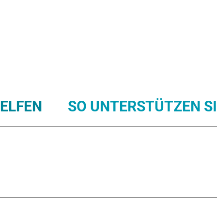
HELFEN
SO UNTERSTÜTZEN SI
EPAL
TANSANIA
KENIA
PAKISTAN
UGA
NIA)
INDIEN
MAROKKO
UKRAINE
PAPU