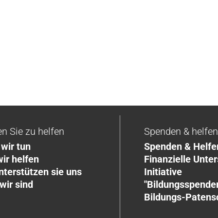
en Sie zu helfen
Spenden & helfe
wir tun
Spenden & Helfe
ir helfen
Finanzielle Unte
nterstützen sie uns
Initiative
wir sind
"Bildungsspender
Bildungs-Patens