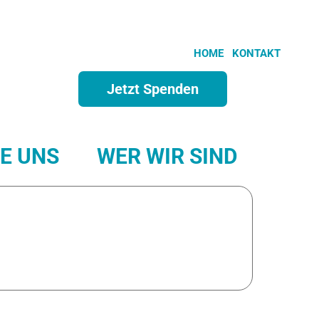
HOME
KONTAKT
Jetzt Spenden
E UNS
WER WIR SIND
NDA
JORDANIEN
A NEUGUINEA