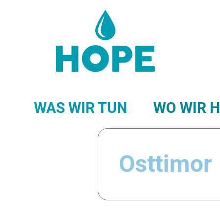
WAS WIR TUN
WO WIR 
VANUATU
N
Osttimor
SANSIBAR (TANSA