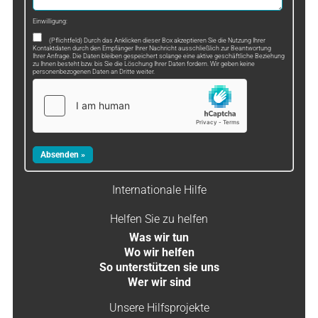
Einwilligung:
(Pflichtfeld) Durch das Anklicken dieser Box akzeptieren Sie die Nutzung Ihrer
Kontaktdaten durch den Empfänger Ihrer Nachricht ausschließlich zur Beantwortung
Ihrer Anfrage. Die Daten bleiben gespeichert solange eine aktive geschäftliche Beziehung
zu Ihnen besteht bzw. bis Sie die Löschung Ihrer Daten fordern. Wir geben keine
personenbezogenen Daten an Dritte weiter.
Internationale Hilfe
Helfen Sie zu helfen
Was wir tun
Wo wir helfen
So unterstützen sie uns
Wer wir sind
Unsere Hilfsprojekte