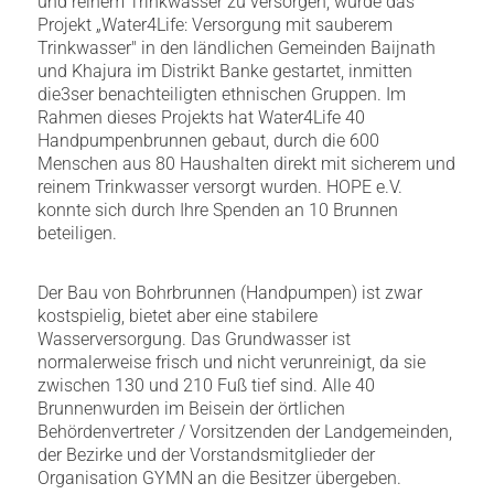
und reinem Trinkwasser zu versorgen, wurde das
Projekt „Water4Life: Versorgung mit sauberem
Trinkwasser" in den ländlichen Gemeinden Baijnath
und Khajura im Distrikt Banke gestartet, inmitten
die3ser benachteiligten ethnischen Gruppen. Im
Rahmen dieses Projekts hat Water4Life 40
Handpumpenbrunnen gebaut, durch die 600
Menschen aus 80 Haushalten direkt mit sicherem und
reinem Trinkwasser versorgt wurden. HOPE e.V.
konnte sich durch Ihre Spenden an 10 Brunnen
beteiligen.
Der Bau von Bohrbrunnen (Handpumpen) ist zwar
kostspielig, bietet aber eine stabilere
Wasserversorgung. Das Grundwasser ist
normalerweise frisch und nicht verunreinigt, da sie
zwischen 130 und 210 Fuß tief sind. Alle 40
Brunnenwurden im Beisein der örtlichen
Behördenvertreter / Vorsitzenden der Landgemeinden,
der Bezirke und der Vorstandsmitglieder der
Organisation GYMN an die Besitzer übergeben.