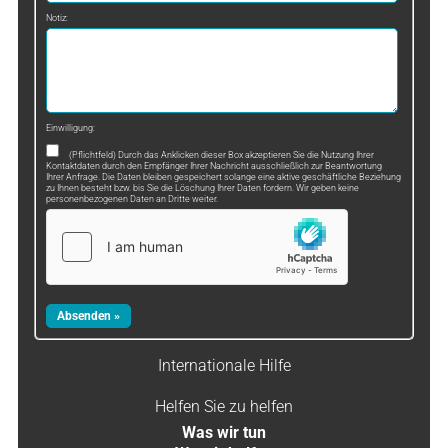
Notiz:
Einwilligung:
(Pflichtfeld) Durch das Anklicken dieser Box akzeptieren Sie die Nutzung Ihrer
Kontaktdaten durch den Empfänger Ihrer Nachricht ausschließlich zur Beantwortung
Ihrer Anfrage. Die Daten bleiben gespeichert solange eine aktive geschäftliche Beziehung
zu Ihnen besteht bzw. bis Sie die Löschung Ihrer Daten fordern. Wir geben keine
personenbezogenen Daten an Dritte weiter.
Internationale Hilfe
Helfen Sie zu helfen
Was wir tun